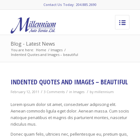
Contact Us Today: 204.885.2690
Blog - Latest News
You are here:
Home
/
Images
/
Indented Quotes and Images – beautiful
INDENTED QUOTES AND IMAGES – BEAUTIFUL
/
/
/
February 12, 2011
3 Comments
in
Images
by
millennium
Lorem ipsum dolor sit amet, consectetuer adipiscing elit.
Aenean commodo ligula eget dolor. Aenean massa. Cum sociis
natoque penatibus et magnis dis parturient montes, nascetur
ridiculus mus.
Donec quam felis, ultricies nec, pellentesque eu, pretium quis,