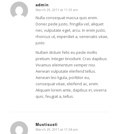
admin
March 29, 2011 at 11:33 am
says:
Nulla consequat massa quis enim.
Donec pede justo, fringilla vel, aliquet
nec, vulputate eget, arcu. In enim justo,
rhoncus ut, imperdiet a, venenatis vitae,
justo.
Nullam dictum felis eu pede mollis
pretium. Integer tincidunt. Cras dapibus.
Vivamus elementum semper nisi.
Aenean vulputate eleifend tellus.
Aenean leo ligula, porttitor eu,
consequat vitae, eleifend ac, enim.
Aliquam lorem ante, dapibus in, viverra
quis, feugiat a, tellus.
Mustisusti
March 29, 2011 at 11:34 am
says: