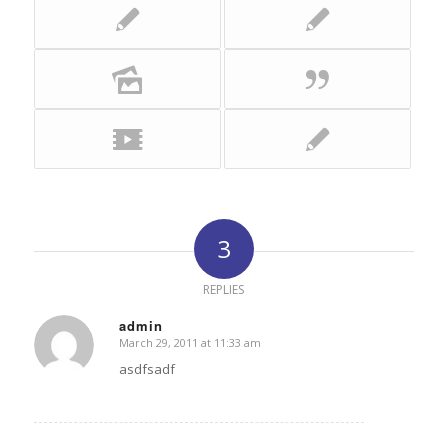
3
REPLIES
admin
March 29, 2011 at 11:33 am
says:
asdfsadf