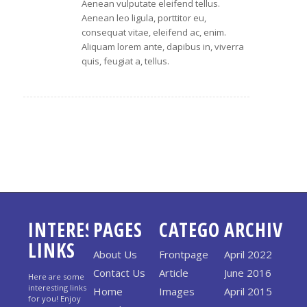
Aenean vulputate eleifend tellus.
Aenean leo ligula, porttitor eu,
consequat vitae, eleifend ac, enim.
Aliquam lorem ante, dapibus in, viverra
quis, feugiat a, tellus.
COMMENTS ARE CLOSED.
INTERESTING
PAGES
CATEGORIES
ARCHIVE
LINKS
About Us
Frontpage
April 2022
Contact Us
Article
June 2016
Here are some
interesting links
Home
Images
April 2015
for you! Enjoy